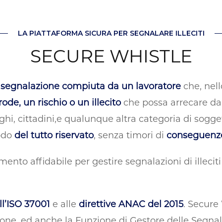
LA PIATTAFORMA SICURA PER SEGNALARE ILLECITI
SECURE WHISTLE
a
segnalazione compiuta da un lavoratore
che, nell
rode, un rischio o un illecito
che possa arrecare dan
leghi, cittadini,e qualunque altra categoria di sogg
modo
del tutto riservato
, senza timori di
conseguenze 
mento affidabile per gestire segnalazioni di illeciti
ll’ISO 37001
e alle
direttive ANAC del 2015
. Secure 
ione, ed anche la Funzione di Gestore delle Segnal