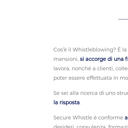
Cos’è il Whistleblowing? È l
mansioni,
si accorge di una f
lavora, nonché a clienti, col
poter essere effettuata in 
Se sei alla ricerca di uno stru
la risposta
.
Secure Whistle è conforme
a
desideri, consulenza, formaz