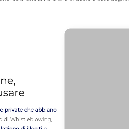
ne,
 usare
e private che abbiano
o di Whistleblowing,
zione di illeciti e