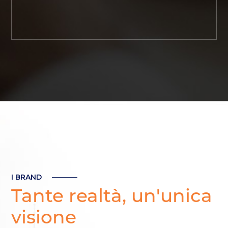
I BRAND
Tante realtà, un'unica
visione