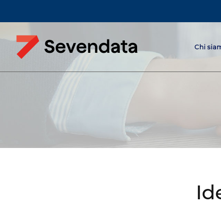
Chi sia
Id