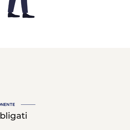
ONENTE
bligati