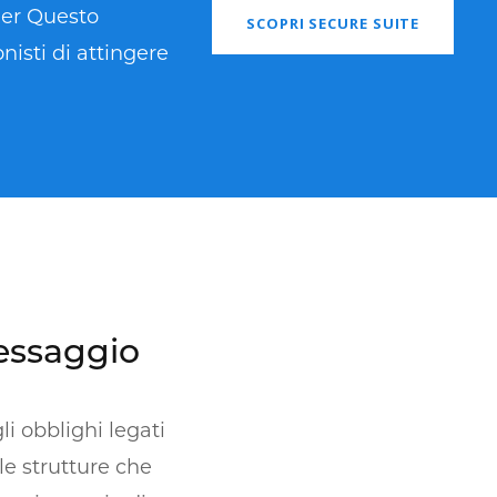
Per Questo
SCOPRI SECURE SUITE
isti di attingere
essaggio
i obblighi legati
 le strutture che