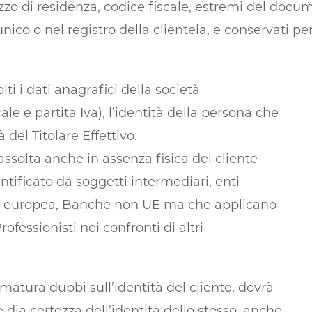
zo di residenza, codice fiscale, estremi del docu
co o nel registro della clientela, e conservati per
ti i dati anagrafici della società
le e partita Iva), l’identità della persona che
à del Titolare Effettivo.
assolta anche in assenza fisica del cliente
entificato da soggetti intermediari, enti
one europea, Banche non UE ma che applicano
fessionisti nei confronti di altri
atura dubbi sull’identità del cliente, dovrà
dia certezza dell’identità dello stesso, anche