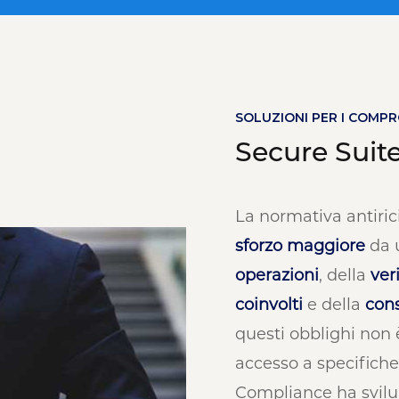
SOLUZIONI PER I COMP
Secure Suit
La normativa antiric
sforzo maggiore
da u
operazioni
, della
ver
coinvolti
e della
cons
questi obblighi non 
accesso a specifich
Compliance ha svil