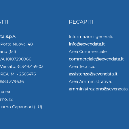
TTI
RECAPITI
a S.p.A.
Informazioni generali:
 Porta Nuova, 48
info@sevendata.it
lano (MI)
Area Commerciale:
.IVA 10107290966
commerciale@sevendata.it
 Versato: € 349.449,03
Area Tecnica:
REA: MI - 2505476
assistenza@sevendata.it
 0583 379636
Area Amministrativa:
amministrazione@sevendata.
Lucca
rno, 12
uamo Capannori (LU)