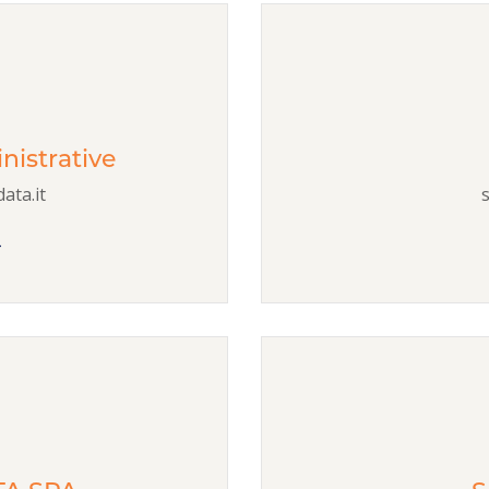
nistrative
ata.it